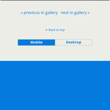
« previous in gallery
next in gallery »
Back to top
Mobile
Desktop