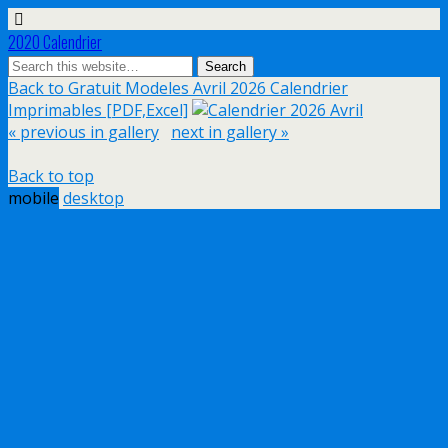
2020 Calendrier
Back to Gratuit Modeles Avril 2026 Calendrier
Imprimables [PDF,Excel]
« previous in gallery
next in gallery »
Back to top
mobile
desktop