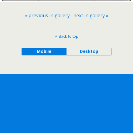
« previous in gallery
next in gallery »
Back to top
Mobile
Desktop