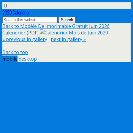
2020 Calendrier
Back to Modèle De Imprimable Gratuit Juin 2026
Calendrier (PDF)
« previous in gallery
next in gallery »
Back to top
mobile
desktop