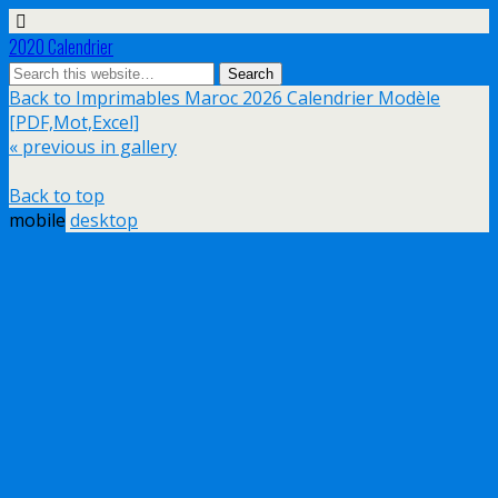
2020 Calendrier
Back to Imprimables Maroc 2026 Calendrier Modèle
[PDF,Mot,Excel]
« previous in gallery
Back to top
mobile
desktop