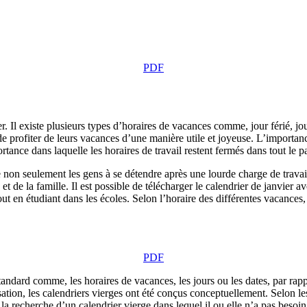
PDF
. Il existe plusieurs types d’horaires de vacances comme, jour férié, jou
e profiter de leurs vacances d’une manière utile et joyeuse. L’importan
ance dans laquelle les horaires de travail restent fermés dans tout le p
e non seulement les gens à se détendre après une lourde charge de travail, 
e la famille. Il est possible de télécharger le calendrier de janvier ave
out en étudiant dans les écoles. Selon l’horaire des différentes vacances,
PDF
tandard comme, les horaires de vacances, les jours ou les dates, par rap
ation, les calendriers vierges ont été conçus conceptuellement. Selon les
 la recherche d’un calendrier vierge dans lequel il ou elle n’a pas besoi