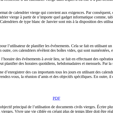
ormat de calendrier vierge qui convient aux exigences. Par conséquent, c
endrier vierge à partir de n’importe quel gadget informatique comme, tabl
. Calendriers de type blanc de Janvier sont mis à la disposition des utili
 pour l’utilisateur de planifier les événements. Cela se fait en utilisan
 outre, ces calendriers révèlent des boîtes vides, qui sont numérotées, en
horaire des événements à avoir lieu, se fait en effectuant des opération
eut planifier des horaires quotidiens, hebdomadaires et mensuels. Par la
e d’enregistrer des cas importants tous les jours en utilisant des calend
rendez-vous, la réunion d’amis et des objectifs spécifiques. En outre, il 
PDF
objectif principal de l’utilisation de documents civils vierges. Écrire plus
ers vierges. Vivre une vie ciblée en créant plus de temps libre doit être r