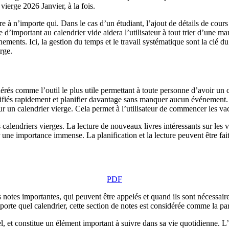
vierge 2026 Janvier, à la fois.
re à n’importe qui. Dans le cas d’un étudiant, l’ajout de détails de cours 
important au calendrier vide aidera l’utilisateur à tout trier d’une mani
ents. Ici, la gestion du temps et le travail systématique sont la clé du
rge.
rés comme l’outil le plus utile permettant à toute personne d’avoir un c
odifiés rapidement et planifier davantage sans manquer aucun événement.
ur un calendrier vierge. Cela permet à l’utilisateur de commencer les v
 des calendriers vierges. La lecture de nouveaux livres intéressants sur l
ir une importance immense. La planification et la lecture peuvent être fa
PDF
notes importantes, qui peuvent être appelés et quand ils sont nécessaire
rte quel calendrier, cette section de notes est considérée comme la part
el, et constitue un élément important à suivre dans sa vie quotidienne. L’