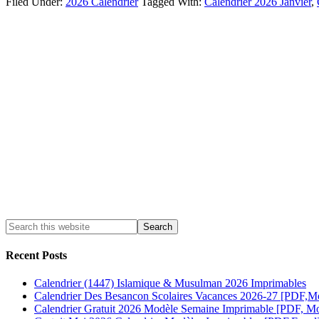
Filed Under:
2026 Calendrier
Tagged With:
Calendrier 2026 Janvier
,
Recent Posts
Calendrier (1447) Islamique & Musulman 2026 Imprimables
Calendrier Des Besancon Scolaires Vacances 2026-27 [PDF,M
Calendrier Gratuit 2026 Modèle Semaine Imprimable [PDF, Mo