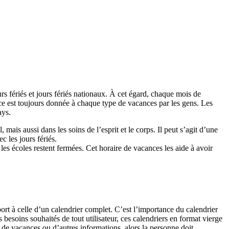
rs fériés et jours fériés nationaux. À cet égard, chaque mois de
ce est toujours donnée à chaque type de vacances par les gens. Les
ays.
mais aussi dans les soins de l’esprit et le corps. Il peut s’agit d’une
c les jours fériés.
 les écoles restent fermées. Cet horaire de vacances les aide à avoir
port à celle d’un calendrier complet. C’est l’importance du calendrier
 besoins souhaités de tout utilisateur, ces calendriers en format vierge
n de vacances ou d’autres informations, alors la personne doit