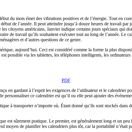
début du mois émet des vibrations positives et de l’énergie. Tout en cons
ébut de l’année. Il peut atteindre jusqu’à douze heures de travail par jou
es citoyens américains, Janvier indique certains jours spéciaux qui doive
aire de travail qu’ils souhaitent exécuter tout au long de l’année. Le cal
s ménagères et d’autres questions de ce genre.
que, aujourd’hui. Ceci est considéré comme la forme la plus disponible 
est possible via les tablettes, les téléphones intelligents, les ordinateur
PDF
conçu en gardant à l’esprit les exigences de l’utilisateur et le calendrier
e de personnaliser ce calendrier est qu’il ou elle peut ajouter des événeme
ratique à transporter n’importe où. Étant donné qu’ils sont stockés dans d
ue est sûrement pratique. Le premier, est généralement long et un peu l
 seul moyen de planifier les calendriers plus tôt, car la portabilité n’étai