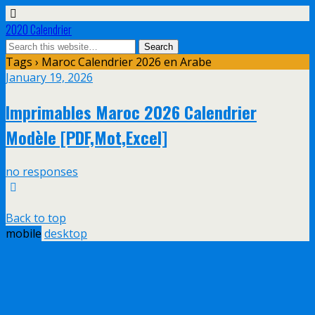
2020 Calendrier
Tags › Maroc Calendrier 2026 en Arabe
January 19, 2026
Imprimables Maroc 2026 Calendrier
Modèle [PDF,Mot,Excel]
no responses
Back to top
mobile
desktop