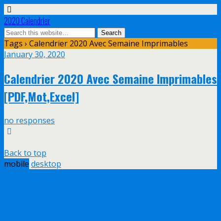
2020 Calendrier
Tags › Calendrier 2020 Avec Semaine Imprimables
January 30, 2020
Calendrier 2020 Avec Semaine Imprimables
[PDF,Mot,Excel]
no responses
Back to top
mobile
desktop