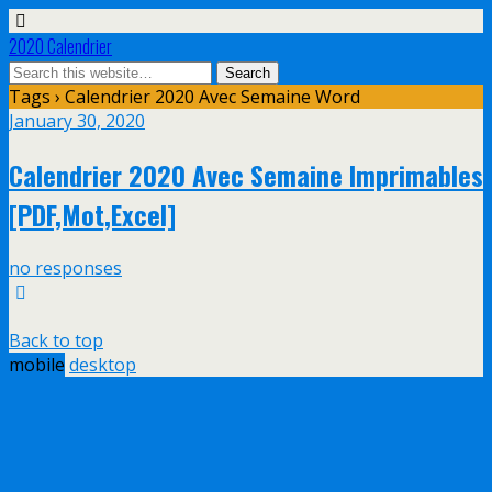
2020 Calendrier
Tags › Calendrier 2020 Avec Semaine Word
January 30, 2020
Calendrier 2020 Avec Semaine Imprimables
[PDF,Mot,Excel]
no responses
Back to top
mobile
desktop