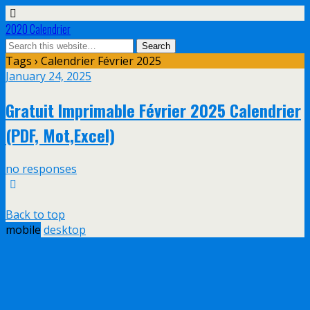
2020 Calendrier
Tags › Calendrier Février 2025
January 24, 2025
Gratuit Imprimable Février 2025 Calendrier
(PDF, Mot,Excel)
no responses
Back to top
mobile
desktop